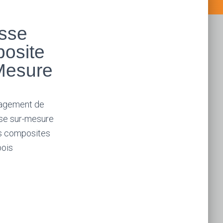
asse
osite
Mesure
agement de
sse sur-mesure
 composites
bois