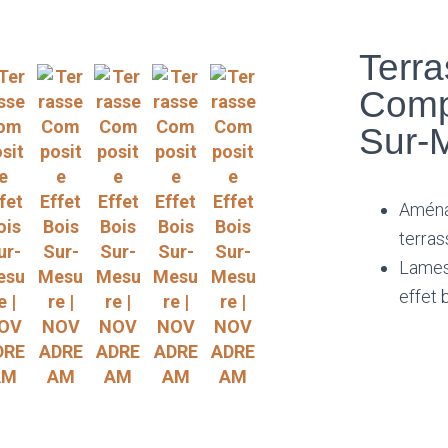
Terr
Comp
Sur-
Amén
terra
Lames
effet 