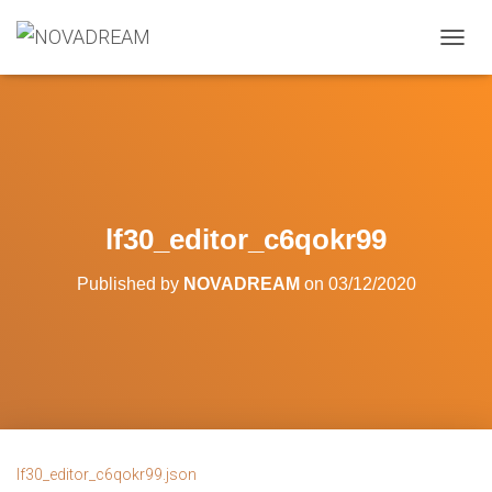
OUVRI
lf30_editor_c6qokr99
Published by
NOVADREAM
on
03/12/2020
lf30_editor_c6qokr99.json