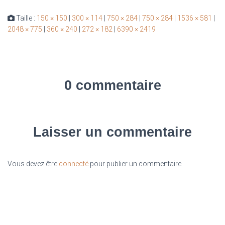
Taille :
150 × 150
|
300 × 114
|
750 × 284
|
750 × 284
|
1536 × 581
|
2048 × 775
|
360 × 240
|
272 × 182
|
6390 × 2419
0 commentaire
Laisser un commentaire
Vous devez être
connecté
pour publier un commentaire.