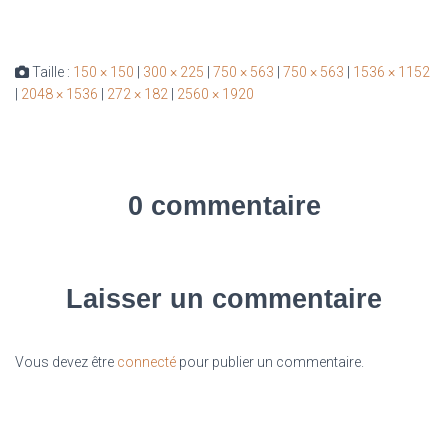
Taille :
150 × 150
|
300 × 225
|
750 × 563
|
750 × 563
|
1536 × 1152
|
2048 × 1536
|
272 × 182
|
2560 × 1920
0 commentaire
Laisser un commentaire
Vous devez être
connecté
pour publier un commentaire.