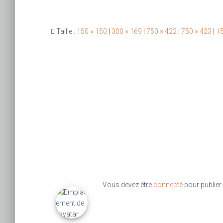
Taille :
150 × 150
|
300 × 169
|
750 × 422
|
750 × 423
|
15
Vous devez être
connecté
pour publier