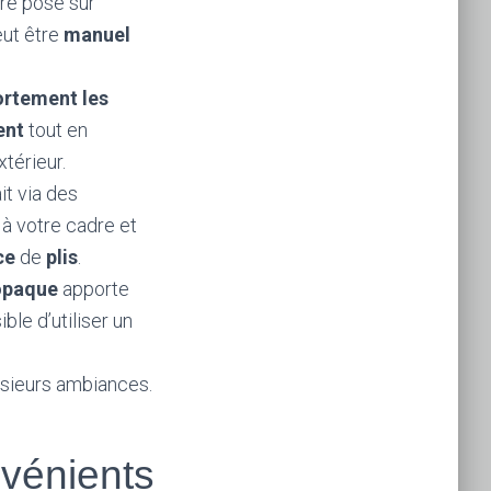
être posé sur
eut être
manuel
fortement les
ent
tout en
xtérieur.
it via des
 à votre cadre et
ce
de
plis
.
opaque
apporte
ible d’utiliser un
lusieurs ambiances.
vénients