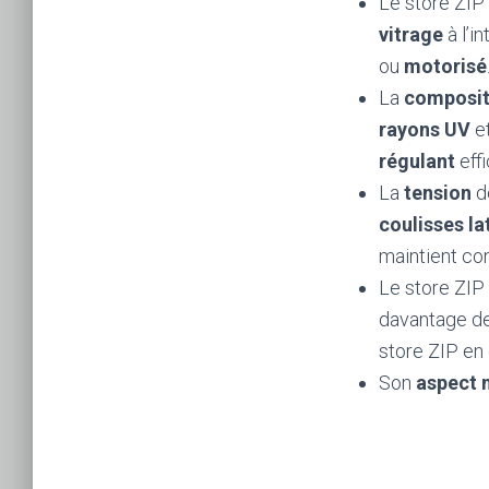
Le store ZIP
vitrage
à l’i
ou
motorisé
La
composi
rayons UV
et
régulant
eff
La
tension
d
coulisses la
maintient c
Le store ZI
davantage d
store ZIP en
Son
aspect