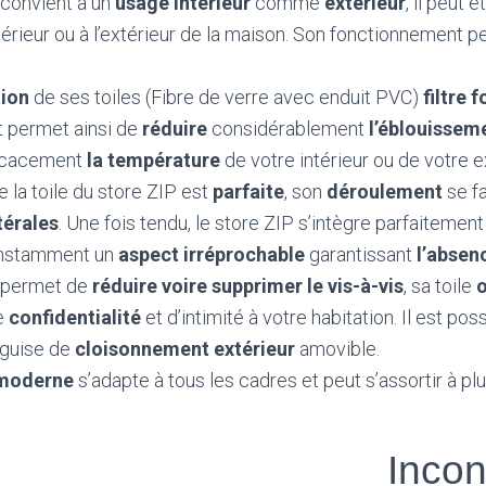
 convient à un
usage intérieur
comme
extérieur
, il peut 
ntérieur ou à l’extérieur de la maison. Son fonctionnement p
.
tion
de ses toiles (Fibre de verre avec enduit PVC)
filtre 
 permet ainsi de
réduire
considérablement
l’éblouissem
icacement
la température
de votre intérieur ou de votre e
e la toile du store ZIP est
parfaite
, son
déroulement
se fa
térales
. Une fois tendu, le store ZIP s’intègre parfaitement
onstamment un
aspect irréprochable
garantissant
l’absen
P permet de
réduire voire supprimer le vis-à-vis
, sa toile
e
confidentialité
et d’intimité à votre habitation. Il est poss
 guise de
cloisonnement extérieur
amovible.
 moderne
s’adapte à tous les cadres et peut s’assortir à p
Incon