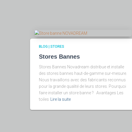
BLOG | STORES
Stores Bannes
Stores Bannes Novadream distribue et installe
des stores bannes haut-de-gamme sur-mesure.
Nous travaillons avec des fabricants reconnus
pour la grande qualité de leurs stores. Pourquoi
faire installer un store banne ? Avantages Les
toiles
Lire la suite