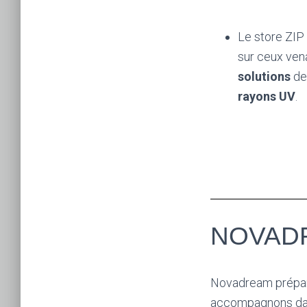
Le store ZIP
sur ceux ven
solutions
de
rayons UV
.
NOVADR
Novadream prépare
accompagnons dans