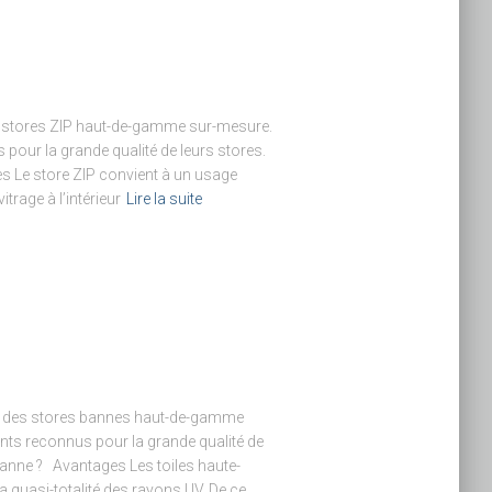
es stores ZIP haut-de-gamme sur-mesure.
pour la grande qualité de leurs stores.
es Le store ZIP convient à un usage
itrage à l’intérieur
Lire la suite
le des stores bannes haut-de-gamme
nts reconnus pour la grande qualité de
 banne ? Avantages Les toiles haute-
la quasi-totalité des rayons UV. De ce